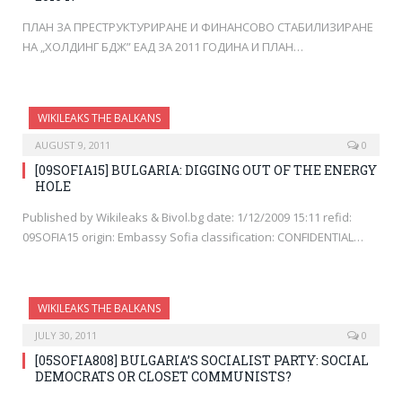
ПЛАН ЗА ПРЕСТРУКТУРИРАНЕ И ФИНАНСОВО СТАБИЛИЗИРАНЕ
НА „ХОЛДИНГ БДЖ” ЕАД ЗА 2011 ГОДИНА И ПЛАН…
WIKILEAKS THE BALKANS
AUGUST 9, 2011
0
[09SOFIA15] BULGARIA: DIGGING OUT OF THE ENERGY
HOLE
Published by Wikileaks & Bivol.bg date: 1/12/2009 15:11 refid:
09SOFIA15 origin: Embassy Sofia classification: CONFIDENTIAL…
WIKILEAKS THE BALKANS
JULY 30, 2011
0
[05SOFIA808] BULGARIA’S SOCIALIST PARTY: SOCIAL
DEMOCRATS OR CLOSET COMMUNISTS?