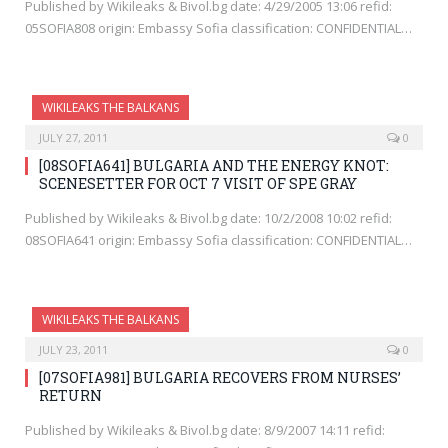
Published by Wikileaks & Bivol.bg date: 4/29/2005 13:06 refid:
05SOFIA808 origin: Embassy Sofia classification: CONFIDENTIAL…
WIKILEAKS THE BALKANS
JULY 27, 2011
0
[08SOFIA641] BULGARIA AND THE ENERGY KNOT:
SCENESETTER FOR OCT 7 VISIT OF SPE GRAY
Published by Wikileaks & Bivol.bg date: 10/2/2008 10:02 refid:
08SOFIA641 origin: Embassy Sofia classification: CONFIDENTIAL…
WIKILEAKS THE BALKANS
JULY 23, 2011
0
[07SOFIA981] BULGARIA RECOVERS FROM NURSES’
RETURN
Published by Wikileaks & Bivol.bg date: 8/9/2007 14:11 refid: