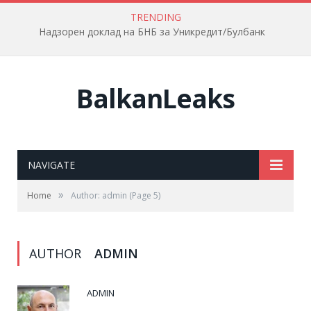
TRENDING
Надзорен доклад на БНБ за Уникредит/Булбанк
BalkanLeaks
NAVIGATE
»
Home
Author: admin
(Page 5)
AUTHOR
ADMIN
ADMIN