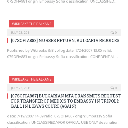
07SOFIA981 origin: Embassy Sofia classification: UNCLASSIFIED…
WIKILEAKS THE BALKANS
JULY 23, 2011
0
[07SOFIA883] NURSES RETURN, BULGARIA REJOICES
Published by Wikileaks & Bivol.bg date: 7/24/2007 13:05 refid:
07SOFIA883 origin: Embassy Sofia classification: CONFIDENTIAL…
WIKILEAKS THE BALKANS
JULY 23, 2011
0
[07SOFIA867] BULGARIAN MFA TRANSMITS REQUEST
FOR TRANSFER OF MEDICS TO EMBASSY IN TRIPOLI:
BALL IN LIBYA’S COURT (AGAIN)
date: 7/19/2007 14:09 refid: 07SOFIA867 origin: Embassy Sofia
classification: UNCLASSIFIED//FOR OFFICIAL USE ONLY destination: