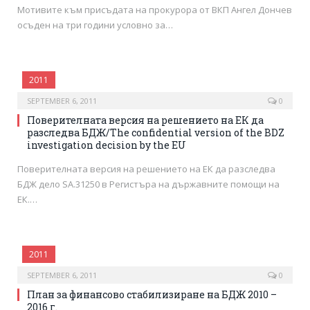
Мотивите към присъдата на прокурора от ВКП Ангел Дончев
осъден на три години условно за…
2011
SEPTEMBER 6, 2011
0
Поверителната версия на решението на ЕК да
разследва БДЖ/The confidential version of the BDZ
investigation decision by the EU
Поверителната версия на решението на ЕК да разследва
БДЖ дело SA.31250 в Регистъра на държавните помощи на
ЕК.…
2011
SEPTEMBER 6, 2011
0
План за финансово стабилизиране на БДЖ 2010 –
2016 г.