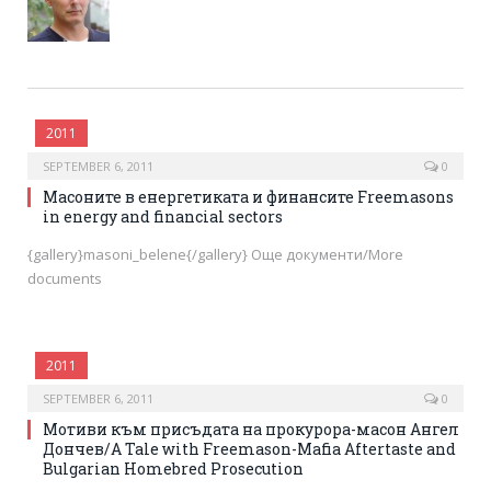
2011
SEPTEMBER 6, 2011
0
Масоните в енергетиката и финансите Freemasons
in energy and financial sectors
{gallery}masoni_belene{/gallery} Още документи/More
documents
2011
SEPTEMBER 6, 2011
0
Мотиви към присъдата на прокурора-масон Ангел
Дончев/A Tale with Freemason-Mafia Aftertaste and
Bulgarian Homebred Prosecution